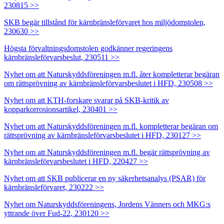
230815 >>
SKB begär tillstånd för kärnbränsleförvaret hos miljödomstolen,
230630 >>
Högsta förvaltningsdomstolen godkänner regeringens
kärnbränsleförvarsbeslut, 230511 >>
Nyhet om att Naturskyddsföreningen m.fl. åter kompletterar begäran
om rättsprövning av kärnbränsleförvarsbeslutet i HFD, 230508 >>
Nyhet om att KTH-forskare svarar på SKB-kritik av
kopparkorrosionsartikel, 230401 >>
Nyhet om att Naturskyddsföreningen m.fl. kompletterar begäran om
rättsprövning av kärnbränsleförvarsbeslutet i HFD, 230127 >>
Nyhet om att Naturskyddsföreningen m.fl. begär rättsprövning av
kärnbränsleförvarsbeslutet i HFD, 220427 >>
Nyhet om att SKB publicerar en ny säkerhetsanalys (PSAR) för
kärnbränsleförvaret, 230222 >>
Nyhet om Naturskyddsföreningens, Jordens Vänners och MKG:s
yttrande över Fud-22, 230120 >>