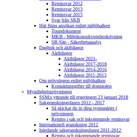
Remissvar 2012
Remissvar 2013
Remissvar 2015
Svar från SKB
Här finns ansökan enligt miljöbalken
Toppdokument
MKB - Miljökonsekvensbeskrivning
SR-Site - Säkerhetsanalys
Dagbok och aktbilagor
Aktbilagor
Aktbilagor 2021-
Aktbilagor 2017-2018
Aktbilagor 2014-2016
Aktbilagor 2011-2013
Om prövningen enligt miljöbalken
Kontaktuppgifter till domstolen
Myndighetsprövningen
SSM:s yttrande till regeringen 23 januari 2018
Sakgranskningsfasen 2012 - 2017
Så skickar du in dina synpunkter i
prövningen
Remiss i sak och inkommande remissvar
Internationell granskning 2012
Inledande sakgranskningsfasen 2011-2012
Remiss och inkommande remissvar