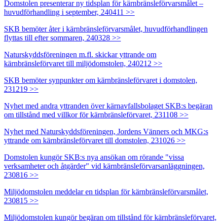
Domstolen presenterar ny tidsplan för kärnbränsleförvarsmålet –
huvudförhandling i september, 240411 >>
SKB bemöter åter i kärnbränsleförvarsmålet, huvudförhandlingen
flyttas till efter sommaren, 240328 >>
Naturskyddsföreningen m.fl. skickar yttrande om
kärnbränsleförvaret till miljödomstolen, 240212 >>
SKB bemöter synpunkter om kärnbränsleförvaret i domstolen,
231219 >>
Nyhet med andra yttranden över kärnavfallsbolaget SKB:s begäran
om tillstånd med villkor för kärnbränsleförvaret, 231108 >>
Nyhet med Naturskyddsföreningen, Jordens Vänners och MKG:s
yttrande om kärnbränsleförvaret till domstolen, 231026 >>
Domstolen kungör SKB:s nya ansökan om rörande "vissa
verksamheter och åtgärder" vid kärnbränsleförvarsanläggningen,
230816 >>
Miljödomstolen meddelar en tidsplan för kärnbränsleförvarsmålet,
230815 >>
Miljödomstolen kungör begäran om tillstånd för kärnbränsleförvaret,