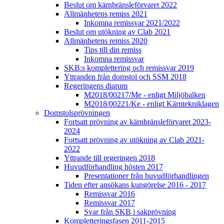
Beslut om kärnbränsleförvaret 2022
Allmänhetens remiss 2021
Inkomna remissvar 2021/2022
Beslut om utökning av Clab 2021
Allmänhetens remiss 2020
Tips till din remiss
Inkomna remissvar
SKB:s komplettering och remissvar 2019
Yttranden från domstol och SSM 2018
Regeringens diarum
M2018/00217/Me - enligt Miljöbalken
M2018/00221/Ke - enligt Kärntekniklagen
Domstolsprövningen
Fortsatt prövning av kärnbränsleförvaret 2023-
2024
Fortsatt prövning av utökning av Clab 2021-
2022
Yttrande till regeringen 2018
Huvudförhandling hösten 2017
Presentationer från huvudförhandlingen
Tiden efter ansökans kungörelse 2016 - 2017
Remissvar 2016
Remissvar 2017
Svar från SKB i sakprövning
Kompletteringsfasen 2011-2015