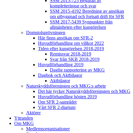
SSM 2015-725 Begäran av
kompletteringar och svar
SSM 2015-4192 Beredning av ansökan
om utbyggnad och fortsatt drift för SFR
SSM 2017-5439 Synpunkter från
allmänheten efter kungörelsen
Domstolsprövningen
Här finns ansökan om SFR-2
Huvudförhandling om villkor 2022
Tiden efter kungörelsen 2018-2019
Remissvar 2018-2019
Svar från SKB 2018-2019
Huvudförhandling 2019
Daglig rapportering av MKG
Dagbok och Aktbilagor
Aktbilagor
Naturskyddsföreningen och MKG:s arbete
Det här tycker Naturskyddsföreningen och MKG
Huvudförhandling hösten 2019
Om SFR 2-samrådet
Vårt SFR 2-diarium
Aktörer
Yttranden
Om MKG
Medlemsorganisationer