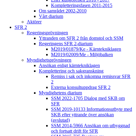
Kompletteringsfasen 2011-2015
Om samrådet 2002-2010
Vårt diarium
Aktörer
SFR 2
Regeringsprövningen
Yttranden om SFR 2 från domstol och SSM
Regeringens SFR 2-diarium
M2019/01879/Ke - Kärntekniklagen
M2019/02009/Me - Miljöbalken
Myndighetsprövningen
Ansökan enligt kärntekniklagen
Komplettering och sakgranskning
Remiss i sak och inkomna remissvar SFR
2
Externa konsultuppdrag SFR 2
Myndighetens diarium
SSM 2022-1705 Dialog med SKB om
SFR
SSM 2019-10133 Informationsutbyte med
SKB efter yttrande över ansökan
(avslutad)
SSM 2014-5966 Ansökan om utbyggnad
och fortsatt drift för SFR