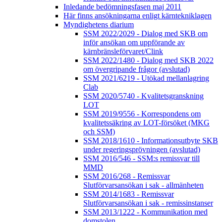
Inledande bedömningsfasen maj 2011
Här finns ansökningarna enligt kärntekniklagen
Myndighetens diarium
SSM 2022/2029 - Dialog med SKB om
inför ansökan om uppförande av
kärnbränsleförvaret/Clink
SSM 2022/1480 - Dialog med SKB 2022
om övergripande frågor (avslutad)
SSM 2021/6219 - Utökad mellanlagring
Clab
SSM 2020/5740 - Kvalitetsgranskning
LOT
SSM 2019/9556 - Korrespondens om
kvalitetssäkring av LOT-försöket (MKG
och SSM)
SSM 2018/1610 - Informationsutbyte SKB
under regeringsprövningen (avslutad)
SSM 2016/546 - SSM:s remissvar till
MMD
SSM 2016/268 - Remissvar
Slutförvarsansökan i sak - allmänheten
SSM 2014/1683 - Remissvar
Slutförvarsansökan i sak - remissinstanser
SSM 2013/1222 - Kommunikation med
domstolen