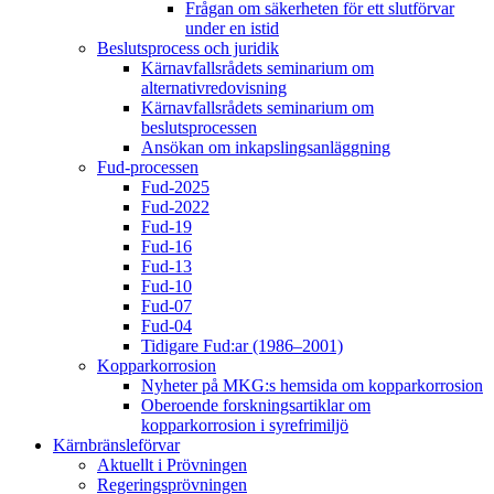
Frågan om säkerheten för ett slutförvar
under en istid
Beslutsprocess och juridik
Kärnavfallsrådets seminarium om
alternativredovisning
Kärnavfallsrådets seminarium om
beslutsprocessen
Ansökan om inkapslingsanläggning
Fud-processen
Fud-2025
Fud-2022
Fud-19
Fud-16
Fud-13
Fud-10
Fud-07
Fud-04
Tidigare Fud:ar (1986–2001)
Kopparkorrosion
Nyheter på MKG:s hemsida om kopparkorrosion
Oberoende forskningsartiklar om
kopparkorrosion i syrefrimiljö
Kärnbränsleförvar
Aktuellt i Prövningen
Regeringsprövningen