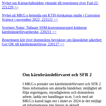
Nyhet om Kärnavfallsrådets yttrande till regeringen över Fud-22,
221229 >>
Nyhet på MKG:s hemsida om KTH-forskarnas studie i Corrosion
Science i november 2022, 221121 >>
Sveriges Natur: Tidigare SSM-korrosionsexpert kritiserar
kärnbränsleförvarsbeslut, 220211 >>
Regeringen kör över domstolens beviskrav om långsiktigt säkerhet:
Ger OK till kärnbränsleförvar, 220127 >>
Om kärnbränsleförvaret och SFR 2
I MKG:s portaler om kärnbränsleförvaret och SFR 2
finns information om aktuella händelser, möjlighet att
följa regeringens, myndighetens och domstolens
arbete, ladda ner handlingar m.m. I och med att
MKG:s kansli lagts ner i slutet av 2024 är det möjligt
att informationen inte längre är aktuell.