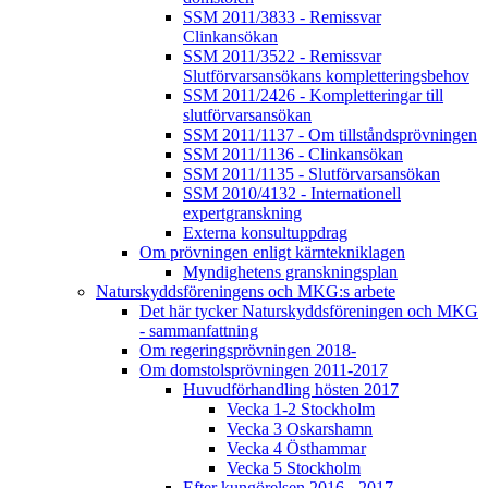
SSM 2011/3833 - Remissvar
Clinkansökan
SSM 2011/3522 - Remissvar
Slutförvarsansökans kompletteringsbehov
SSM 2011/2426 - Kompletteringar till
slutförvarsansökan
SSM 2011/1137 - Om tillståndsprövningen
SSM 2011/1136 - Clinkansökan
SSM 2011/1135 - Slutförvarsansökan
SSM 2010/4132 - Internationell
expertgranskning
Externa konsultuppdrag
Om prövningen enligt kärntekniklagen
Myndighetens granskningsplan
Naturskyddsföreningens och MKG:s arbete
Det här tycker Naturskyddsföreningen och MKG
- sammanfattning
Om regeringsprövningen 2018-
Om domstolsprövningen 2011-2017
Huvudförhandling hösten 2017
Vecka 1-2 Stockholm
Vecka 3 Oskarshamn
Vecka 4 Östhammar
Vecka 5 Stockholm
Efter kungörelsen 2016 - 2017