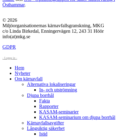
Östhammar
.
© 2026
Miljöorganisationernas kärnavfallsgranskning, MKG
c/o Linda Birkedal, Enningervägen 12, 243 31 Höör
info(at)mkg.se
GDPR
- Logga in -
Hem
Nyheter
Om kärnavfall
Alternativa lokaliseringar
In- och utströmning
Djupa borrhål
Fakta
Rapporter
KASAM-seminarier
KASAM-seminarium om djupa borrhål
Kärnavfallsavgifter
Långsiktig säkerhet
Istid