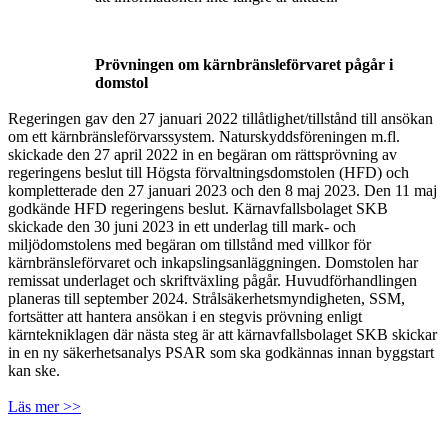
Prövningen om kärnbränsleförvaret pågår i
domstol
Regeringen gav den 27 januari 2022 tillåtlighet/tillstånd till ansökan
om ett kärnbränsleförvarssystem. Naturskyddsföreningen m.fl.
skickade den 27 april 2022 in en begäran om rättsprövning av
regeringens beslut till Högsta förvaltningsdomstolen (HFD) och
kompletterade den 27 januari 2023 och den 8 maj 2023. Den 11 maj
godkände HFD regeringens beslut. Kärnavfallsbolaget SKB
skickade den 30 juni 2023 in ett underlag till mark- och
miljödomstolens med begäran om tillstånd med villkor för
kärnbränsleförvaret och inkapslingsanläggningen. Domstolen har
remissat underlaget och skriftväxling pågår. Huvudförhandlingen
planeras till september 2024. Strålsäkerhetsmyndigheten, SSM,
fortsätter att hantera ansökan i en stegvis prövning enligt
kärntekniklagen där nästa steg är att kärnavfallsbolaget SKB skickar
in en ny säkerhetsanalys PSAR som ska godkännas innan byggstart
kan ske.
Läs mer >>