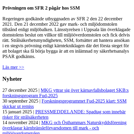
Prövningen om SFR 2 pågår hos SSM
Regeringen godkände utbyggnaden av SFR 2 den 22 december
2021. Den 21 december 2022 gav mark- och miljödomstolen
tillstånd enligt miljöbalken. Länsstyrelsen i Uppsala län överklagade
domstolens beslut om villkor till miljööverdomstolen och fick delvis
rätt. Strålsäkerhetsmyndigheten, SSM, fortsätter att hantera ansökan
i en stegvis prövning enligt kärntekniklagen där det första steget för
att bolaget ska få börja bygga är att en inlämnad ny säkerhetsanalys
PSAR godkänns.
Läs mer >>
Nyheter
27 december 2025 |
MKG yttrar sig över kärnavfallsbolaget SKB:s
forskningsprogram Fud-2025
30 september 2025 |
Forskningsprogrammet Fud-2025 klart: SSM
skickar ut remiss
15 januari 2025 |
PRESSMEDDELANDE: Spadtag som innebär
risker för strålsäkerheten
14 november 2024 |
MKG och Östhammars Naturskyddsförening
överklagar kärnbränsleförvarsdomen till mark - och
miljööverdomstolen