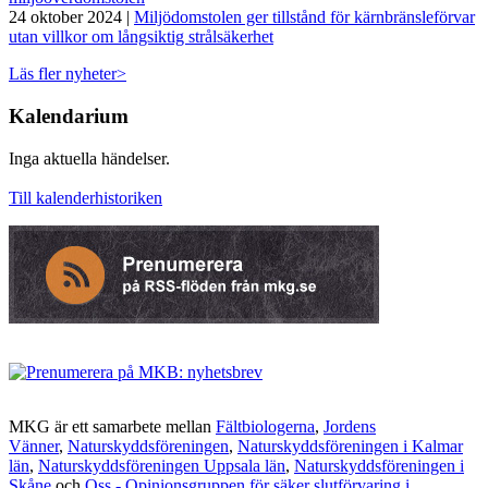
24 oktober 2024 |
Miljödomstolen ger tillstånd för kärnbränsleförvar
utan villkor om långsiktig strålsäkerhet
Läs fler nyheter>
Kalendarium
Inga aktuella händelser.
Till kalenderhistoriken
MKG är ett samarbete mellan
Fältbiologerna
,
Jordens
Vänner
,
Naturskyddsföreningen
,
Naturskyddsföreningen i Kalmar
län
,
Naturskyddsföreningen Uppsala län
,
Naturskyddsföreningen i
Skåne
och
Oss - Opinionsgruppen för säker slutförvaring i